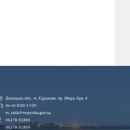
Донецька обл., м. Курахове, пр. Мира, буд. 4
пн-пт 8:00-17:00
m_rada@maryinka.gov.ua
06278-51869
06278-51869