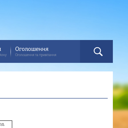
я
Оголошення
айону
Оголошення та привiтання
од.