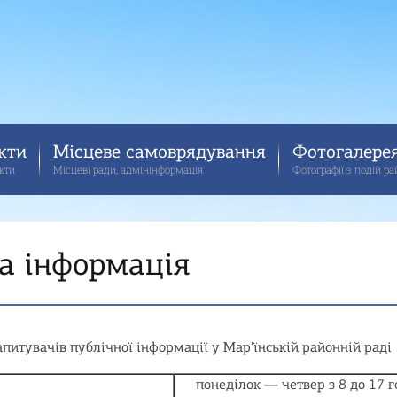
кти
Місцеве самоврядування
Фотогалере
кти
Місцеві ради, адмінінформація
Фотографії з подій р
а iнформацiя
питувачів публічної інформації у Мар'їнській районній раді
понеділок — четвер з 8 до 17 г