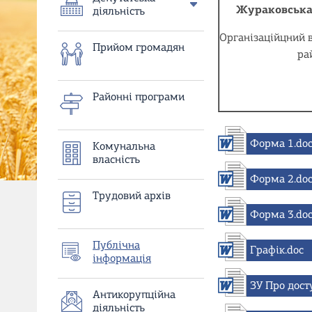
Жураковська 
діяльність
Організаційцний в
Прийом громадян
ра
Районнi програми
Форма 1.do
Комунальна
власнiсть
Форма 2.do
Трудовий архiв
Форма 3.do
Публiчна
Графік.doc
iнформацiя
ЗУ Про дост
Антикорупцiйна
дiяльнiсть