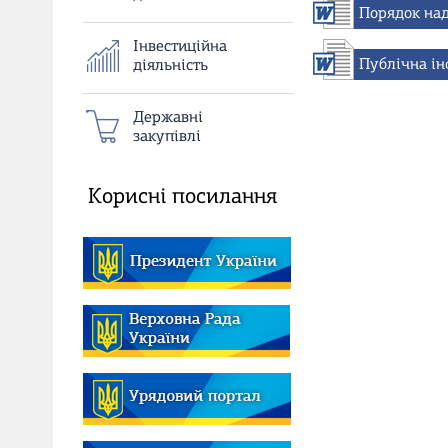
Порядок над
Iнвестиційна
Публічна ін
дiяльнiсть
Державні
закупівлі
Корисні посилання