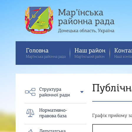
Мар'їнська
районна рада
Донецька область, Україна
Головна
Наш район
Конта
Мар'їнська районна рада
Мар'їнський район
Наші конта
Публiчн
Структура
районної ради
Нормативно-
Графік прийому за
правова база
Депутатська