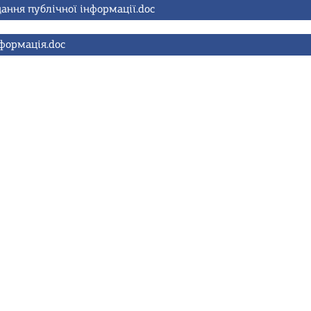
ання публічної інформації.doc
формація.doc