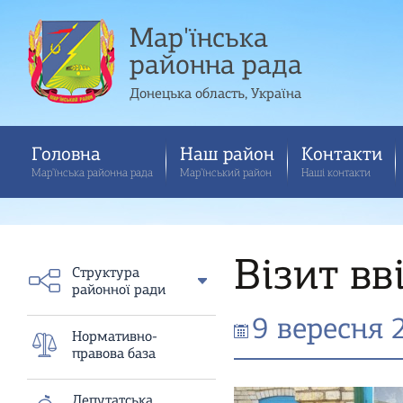
Мар'їнська
районна рада
Донецька область, Україна
Головна
Наш район
Контакти
Мар'їнська районна рада
Мар'їнський район
Наші контакти
Візит вв
Структура
районної ради
9 вересня 
Нормативно-
правова база
Депутатська