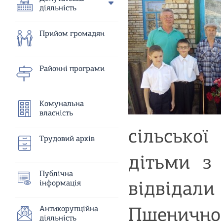
діяльність
Прийом громадян
Районнi програми
Комунальна
власнiсть
сільської
Трудовий архiв
дітьми з
Публiчна
iнформацiя
відвідали
Антикорупцiйна
Пшеничног
дiяльнiсть