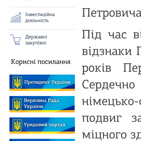
Петровича
Iнвестиційна
дiяльнiсть
Під час в
Державні
закупівлі
відзнаки 
Корисні посилання
років Пе
Сердечно 
німецько-
подвиг з
міцного зд