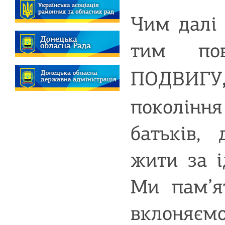
Чим далі 
тим пов
ПОДВИГУ
поколінн
батьків, 
жити за і
Ми пам’я
вклоняємо