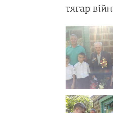
тягар війн