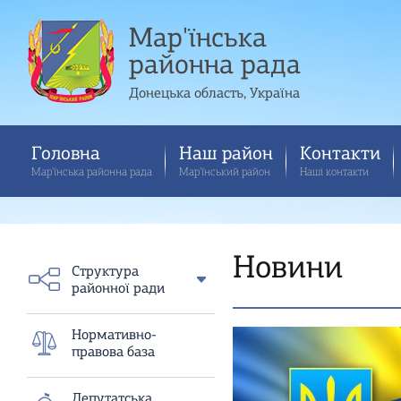
Мар'їнська
районна рада
Донецька область, Україна
Головна
Наш район
Контакти
Мар'їнська районна рада
Мар'їнський район
Наші контакти
Новини
Структура
районної ради
Нормативно-
правова база
Депутатська