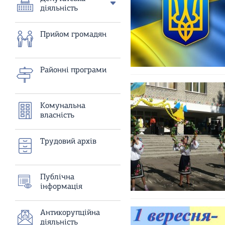
діяльність
Прийом громадян
Районнi програми
Комунальна
власнiсть
Трудовий архiв
Публiчна
iнформацiя
Антикорупцiйна
дiяльнiсть