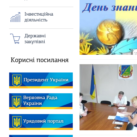
Iнвестиційна
дiяльнiсть
Державні
закупівлі
Корисні посилання